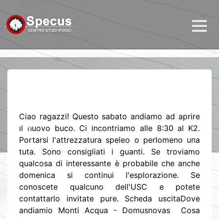
Esplorazione a Monti Acqua
Ciao ragazzi! Questo sabato andiamo ad aprire
di
Virgilio
17 anni fa
1 MIN DI LETTURA
il nuovo buco. Ci incontriamo alle 8:30 al K2.
Portarsi l'attrezzatura speleo o perlomeno una
tuta. Sono consigliati i guanti. Se troviamo
qualcosa di interessante è probabile che anche
domenica si continui l'esplorazione. Se
conoscete qualcuno dell'USC e potete
contattarlo invitate pure. Scheda uscitaDove
andiamio Monti Acqua - Domusnovas Cosa