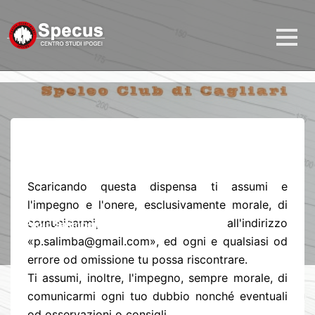
DIDATTICA
Matematica curiosa e
dilettevole . . . forse
Scaricando questa dispensa ti assumi e
l'impegno e l'onere, esclusivamente morale, di
comunicarmi, all'indirizzo
di
Paolo Salimbeni
5 anni fa
1 MIN DI LETTURA
«p.salimba@gmail.com», ed ogni e qualsiasi od
errore od omissione tu possa riscontrare.
Ti assumi, inoltre, l'impegno, sempre morale, di
comunicarmi ogni tuo dubbio nonché eventuali
od osservazioni o consigli.